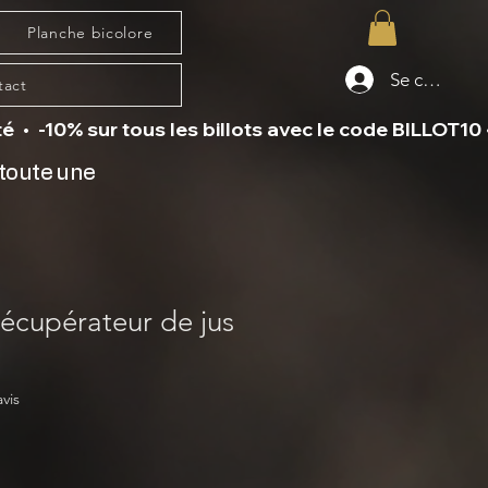
Planche bicolore
Se connecte
tact
 toute une
 récupérateur de jus
sur cinq étoiles selon 3 avis
avis