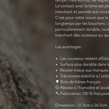
temps, mais surtout de respec
Le contact avec la lame est plu
tranchant et permet aux coute
C’est pour cette raison que le
longtemps par les bouchers : 
particulièrement durable, tou
tranchant des couteaux au quo
Les avantages :
Les couteaux restent affût
Surface plus durable dans 
Résiste mieux aux marques
Très bonne stabilité à l’utili
🌳 Bois de frênes français
💦 Résiste à l'humidité et lava
🔨 Fabrication 100 % français
Dimension : 31.5cm x 26.5cm