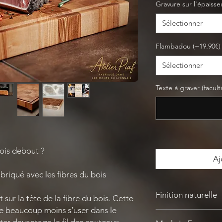
Gravure sur l'épaisseu
Sélectionner
Flambadou (+19.90€)
Sélectionner
Texte à graver (faculta
bois debout ?
Aj
abriqué avec les fibres du bois
Finition naturelle
ur la tête de la fibre du bois. Cette
e beaucoup moins s’user dans le
L’huile de pépin de ra