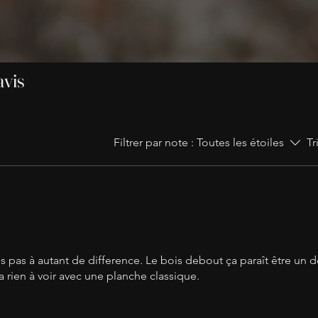
parfaitement à la dé
Taille XL :
Pensé pour 
mouvement, ce forma
volumineuses et les 
Format idéal pour
le
avis
légumes
.
Taille XXL :
Un billot 
votre cuisine ou de vo
robustesse et surfac
Filtrer par note :
Toutes les étoiles
Tr
Format idéal pour
de
👉 Pour les grandes 
découpes, n’oubliez p
« Qui peut le plus, p
s pas à autant de difference. Le bois debout ça paraît être un dé
a rien à voir avec une planche classique.