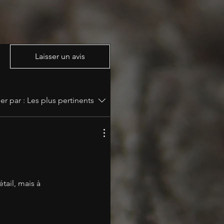
coupe des viandes et des légumes.
offrir une grande liberté de
t accompagne les préparations
longues sessions de découpe.
s grosses pièces de viande ou de
Laisser un avis
imposant qui devient le centre de
tre atelier. Il combine stabilité,
e maximale pour un confort absolu.
ier par :
Les plus pertinents
ux énormes côtes de bœuf
…
pièces comme pour les petites
as le dicton :
eut le moins »
tail, mais à