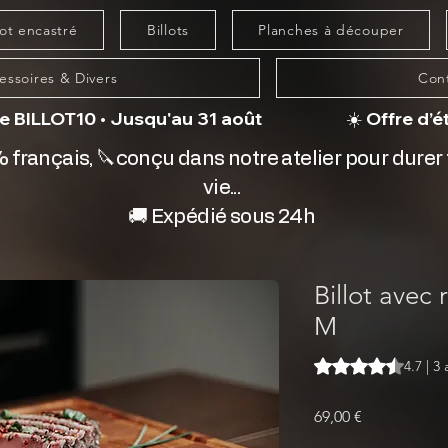
lot encastré
Billots
Planches à découper
essoires & Divers
Con
ILLOT10 • Jusqu'au 31 août                     
 français, 🔪conçu dans notre atelier pour durer
vie...
🚚 Expédié sous 24h
Billot avec
M
La note est de 4.7 
4.7 | 3 
Prix
69,00 €