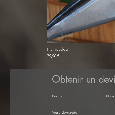
Flambadou
Prix
39,90 €
Obtenir un dev
Prénom
Nom d
Votre demande