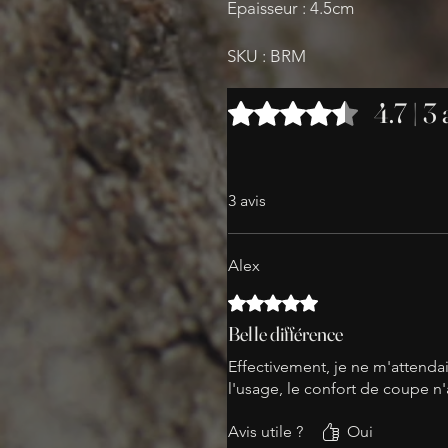
Epaisseur : 4.5cm
SKU : BRM
4.7 | 3 
Noté 4,7 sur 5.
3 avis
Alex
Noté 5 sur 5.
Belle différence
Effectivement, je ne m'attendai
l'usage, le confort de coupe n'
Avis utile ?
Oui