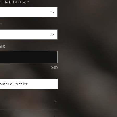
r du billot (+5€)
*
*
tif)
0/50
outer au panier
isin est idéale pour l’entretien des