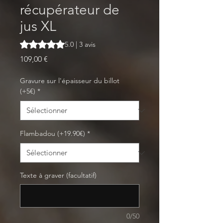
récupérateur de
jus XL
La note est de 5.0 sur cinq étoiles selon 3 avis
5.0 | 3 avis
Prix
109,00 €
Gravure sur l'épaisseur du billot
(+5€)
*
Flambadou (+19.90€)
*
Texte à graver (facultatif)
0/50