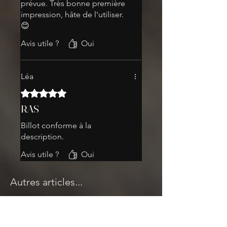
prévue. Très bonne première
pour les petites découpes, n’oubliez
impression, hâte de l'utiliser.
pas le dicton :
😊
« Qui peut le plus, peut le moins »
Avis utile ?
Oui
Léa
Noté 5 sur 5.
RAS
Billot conforme à la
description.
Avis utile ?
Oui
Autres articles...