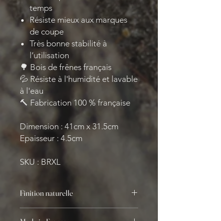
temps
Résiste mieux aux marques
de coupe
Très bonne stabilité à
l’utilisation
🌳 Bois de frênes français
💦 Résiste à l'humidité et lavable
à l'eau
🔨 Fabrication 100 % française
Dimension : 41cm x 31.5cm
Epaisseur : 4.5cm
SKU : BRXL
Finition naturelle
L’huile de pépin de raisin est idéale